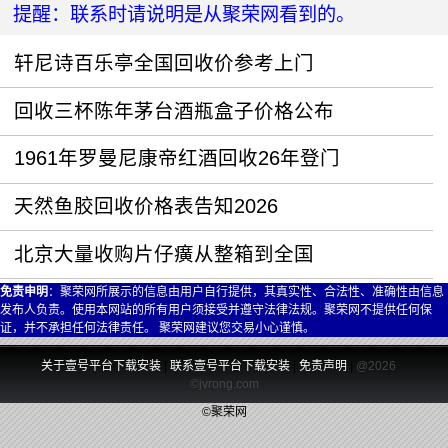
提醒：联系时请说明是从聚荣网看到的。
轩尼诗百乐亭全国回收价参考上门
回收三杯陈年茅台酒瓶盒子价格公布
1961年罗曼尼康帝红酒回收26年登门
天然鱼胶回收价格表告知2026
北京大量收购片仔癀从整箱到全国
免责申明
：聚荣网所展示的信息由用户自行提供，其真实性、合法性、准确性由信息
发布人负责。使用本网站的所有用户须接受并遵守法律法规。聚荣网不提供任何保
证，并不承担任何法律责任。 聚荣网建议您交易小心谨慎。
关于壹号平台下载安装
|
联系壹号平台下载安装
|
免责声明
|
@2026
©jvrong.com
©聚荣网