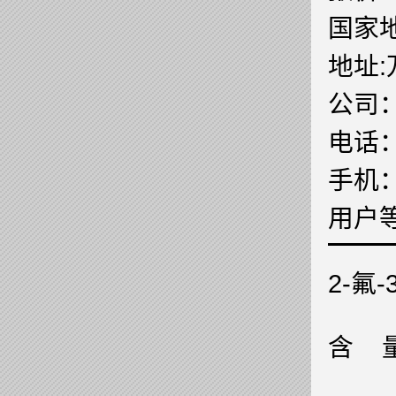
国家地
地址
公司
电话
手机
用户
2-氟
含 量