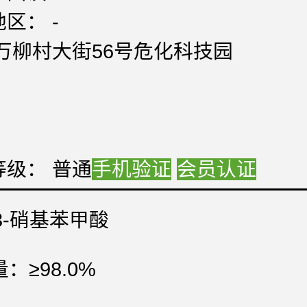
区： -
:万柳村大街56号危化科技园
：
：
：
等级： 普通
手机验证
会员认证
-3-硝基苯甲酸
：≥98.0%