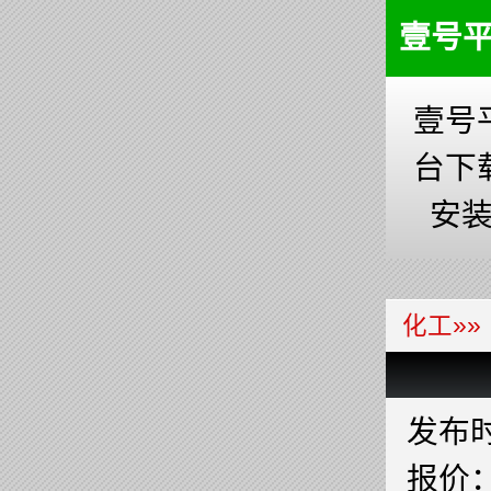
壹号
壹号
台下
安
化工
»»
发布时间
报价