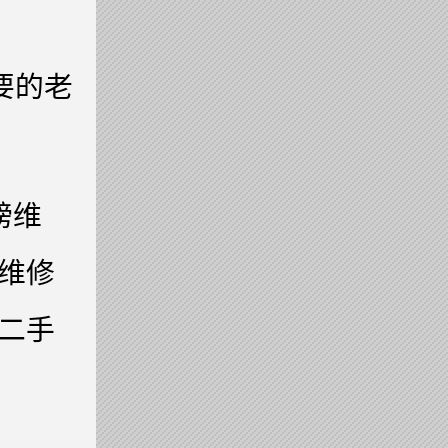
需要的老
磅维
维修
二手