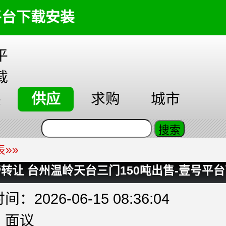
平台下载安装
平
载
装
供应
求购
城市
表
»»
转让 台州温岭天台三门150吨出售-壹号平
：2026-06-15 08:36:04
：面议