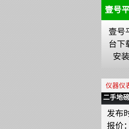
壹号
壹号
台下
安
仪器仪
二手地磅
发布时间
报价