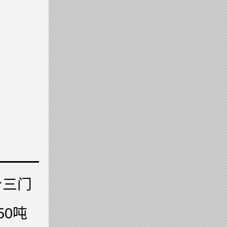
台三门
50吨