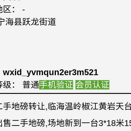
区： -
:宁海县跃龙街道
：
：
：
：
wxid_yvmqun2er3m521
等级： 普通
手机验证
会员认证
二手地磅转让,临海温岭椒江黄岩天
售二手地磅,场地新到一台3*18米1