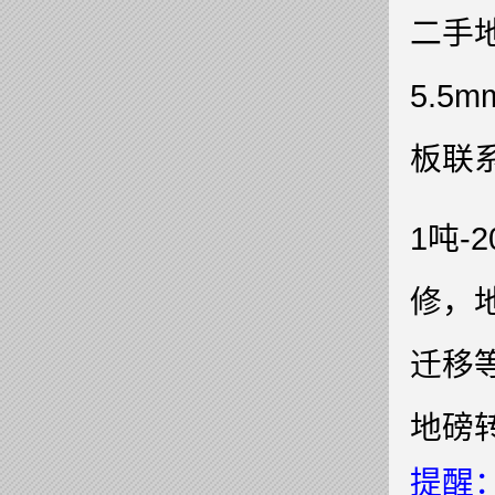
二手地
5.5
板联
1吨
修，
迁移
地磅
提醒