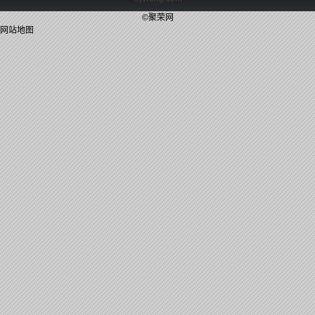
©聚荣网
网站地图