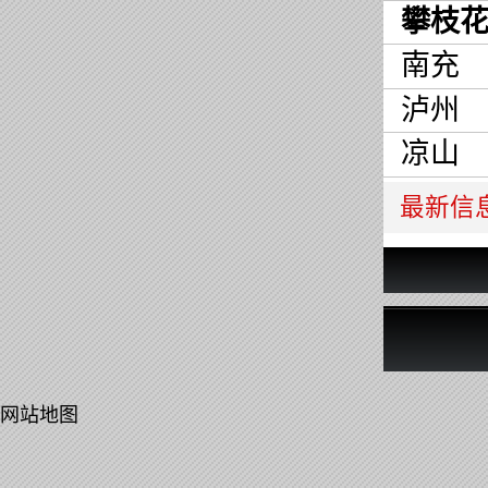
攀枝
南充
泸州
凉山
最新信
网站地图