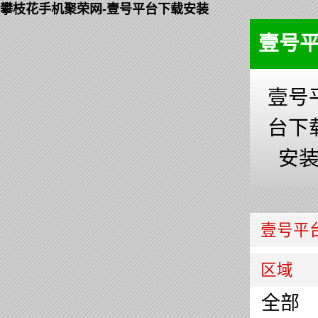
攀枝花手机聚荣网-壹号平台下载安装
壹号
壹号
台下
安
壹号平
区域
全部