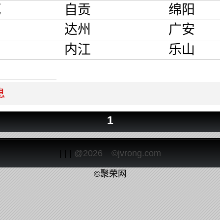
花
自贡
绵阳
达州
广安
内江
乐山
息
1
| | |
@2026 ©jvrong.com
©聚荣网