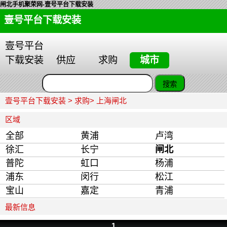
闸北手机聚荣网-壹号平台下载安装
壹号平台下载安装
壹号平台
下载安装
供应
求购
城市
壹号平台下载安装
>
求购
> 上海闸北
区域
全部
黄浦
卢湾
徐汇
长宁
闸北
普陀
虹口
杨浦
浦东
闵行
松江
宝山
嘉定
青浦
最新信息
1