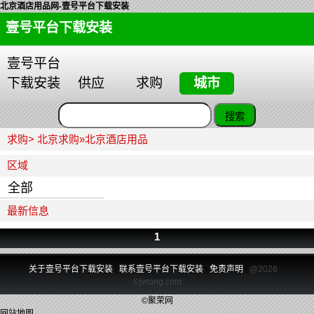
北京酒店用品网-壹号平台下载安装
壹号平台下载安装
壹号平台
下载安装
供应
求购
城市
求购>
北京求购
»
北京酒店用品
区域
全部
最新信息
1
关于壹号平台下载安装
|
联系壹号平台下载安装
|
免责声明
|
@2026
©jvrong.com
©聚荣网
网站地图