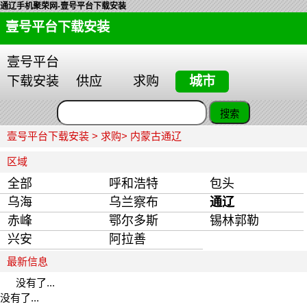
通辽手机聚荣网-壹号平台下载安装
壹号平台下载安装
壹号平台
下载安装
供应
求购
城市
壹号平台下载安装
>
求购
> 内蒙古通辽
区域
全部
呼和浩特
包头
乌海
乌兰察布
通辽
赤峰
鄂尔多斯
锡林郭勒
兴安
阿拉善
最新信息
没有了...
没有了...