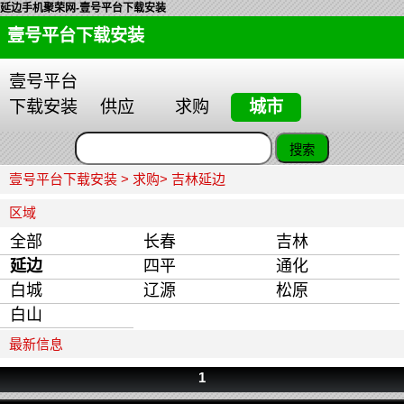
延边手机聚荣网-壹号平台下载安装
壹号平台下载安装
壹号平台
下载安装
供应
求购
城市
壹号平台下载安装
>
求购
> 吉林延边
区域
全部
长春
吉林
延边
四平
通化
白城
辽源
松原
白山
最新信息
1