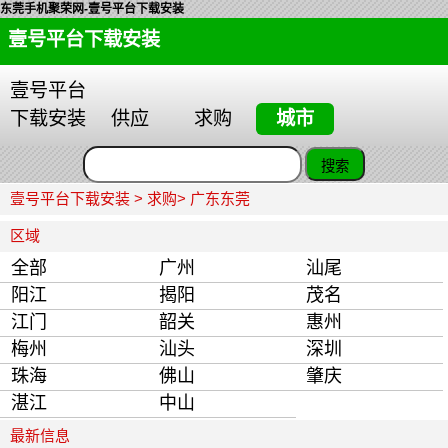
东莞手机聚荣网-壹号平台下载安装
壹号平台下载安装
壹号平台
下载安装
供应
求购
城市
壹号平台下载安装
>
求购
> 广东东莞
区域
全部
广州
汕尾
阳江
揭阳
茂名
江门
韶关
惠州
梅州
汕头
深圳
珠海
佛山
肇庆
湛江
中山
最新信息