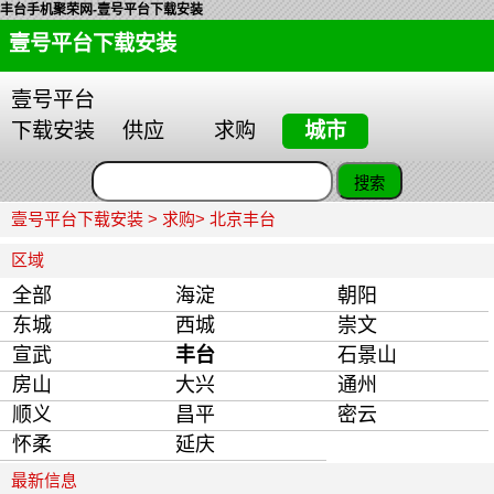
丰台手机聚荣网-壹号平台下载安装
壹号平台下载安装
壹号平台
下载安装
供应
求购
城市
壹号平台下载安装
>
求购
> 北京丰台
区域
全部
海淀
朝阳
东城
西城
崇文
宣武
丰台
石景山
房山
大兴
通州
顺义
昌平
密云
怀柔
延庆
最新信息