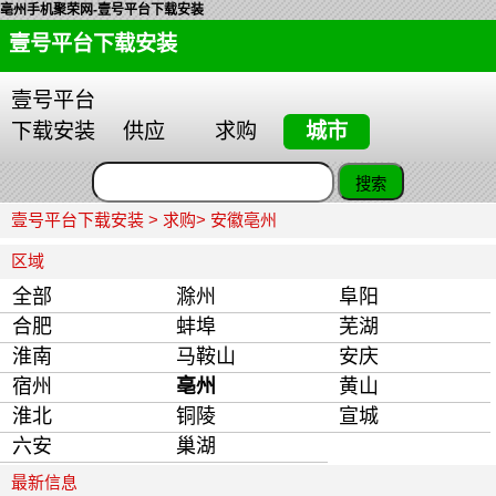
亳州手机聚荣网-壹号平台下载安装
壹号平台下载安装
壹号平台
下载安装
供应
求购
城市
壹号平台下载安装
>
求购
> 安徽亳州
区域
全部
滁州
阜阳
合肥
蚌埠
芜湖
淮南
马鞍山
安庆
宿州
亳州
黄山
淮北
铜陵
宣城
六安
巢湖
最新信息