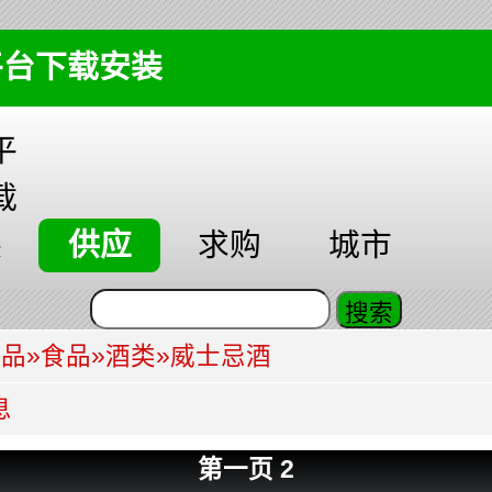
平台下载安装
平
载
装
供应
求购
城市
食品
»
食品
»
酒类
»
威士忌酒
息
第一页
2