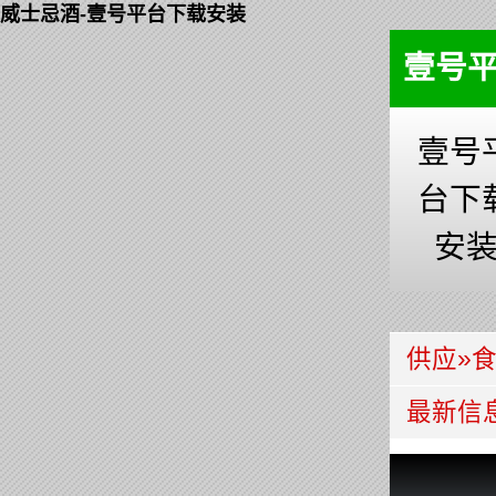
威士忌酒-壹号平台下载安装
壹号
壹号
台下
安
供应
»
最新信