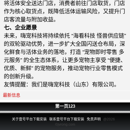
将活体安全送达门店，消费者前往门店取货，门店
作为核心取货点，既降低活体运输风险，又提升门
店客流量与附加收益。
七、企业愿景
未来，嗨宠科技将持续依托 “海看科技 怪兽供应链”
的双轮驱动优势，进一步扩大全国闪送仓布局，深
化鲜食与活体业务的落地，打造 “宠物即时零售 多
元服务” 的全生态体系，让更多宠物主享受 “便捷、
优质、新鲜” 的宠物服务，推动宠物行业零售模式
的创新升级。
友情提醒：我们是嗨宠科技（山东）有限公司。
最新信息
第一页
1
2
3
关于壹号平台下载安装
|
联系壹号平台下载安装
|
免责声明
|
@2026
©jvrong.com