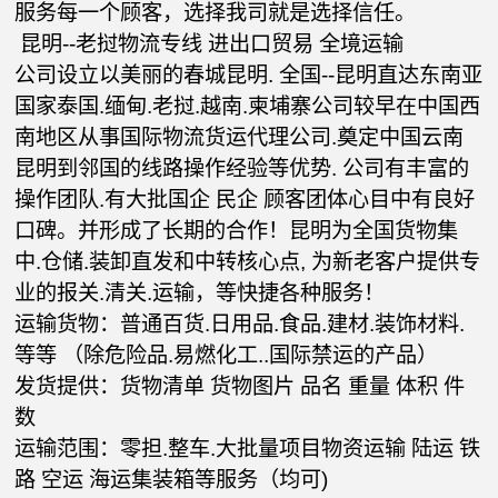
服务每一个顾客，选择我司就是选择信任。
昆明--老挝物流专线 进出口贸易 全境运输
公司设立以美丽的春城昆明. 全国--昆明直达东南亚
国家泰国.缅甸.老挝.越南.柬埔寨公司较早在中国西
南地区从事国际物流货运代理公司.奠定中国云南
昆明到邻国的线路操作经验等优势. 公司有丰富的
操作团队.有大批国企 民企 顾客团体心目中有良好
口碑。并形成了长期的合作！昆明为全国货物集
中.仓储.装卸直发和中转核心点, 为新老客户提供专
业的报关.清关.运输，等快捷各种服务！
运输货物：普通百货.日用品.食品.建材.装饰材料.
等等 （除危险品.易燃化工..国际禁运的产品）
发货提供：货物清单 货物图片 品名 重量 体积 件
数
运输范围：零担.整车.大批量项目物资运输 陆运 铁
路 空运 海运集装箱等服务（均可)